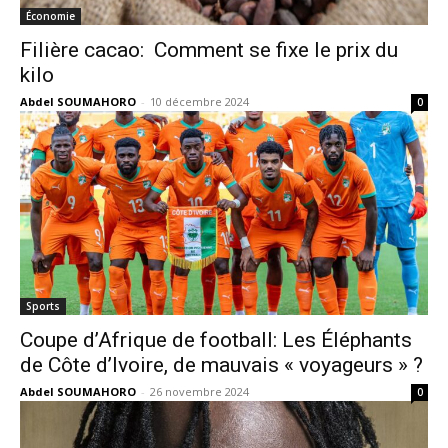
Économie
Filière cacao: Comment se fixe le prix du
kilo
Abdel SOUMAHORO
-
10 décembre 2024
0
Sports
Coupe d’Afrique de football: Les Éléphants
de Côte d’Ivoire, de mauvais « voyageurs » ?
Abdel SOUMAHORO
-
26 novembre 2024
0