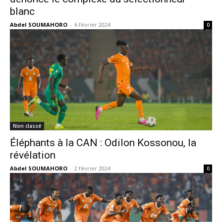
blanc
Abdel SOUMAHORO
-
6 février 2024
0
Non classé
Éléphants à la CAN : Odilon Kossonou, la
révélation
Abdel SOUMAHORO
-
2 février 2024
0