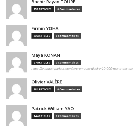
Bachir Rayan TOURE
152 ARTICLES
0 Commentaires
Firmin YOHA
32 ARTICLES
0 Commentaires
Maya KONAN
27 ARTICLES
0 Commentaires
https://letamtamparleur.com/avc-en-cote-divoire-10-000-morts-par-an/
Olivier VALÈRE
184 ARTICLES
0 Commentaires
Patrick William YAO
14 ARTICLES
0 Commentaires