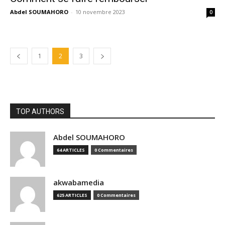
Abdel SOUMAHORO
-
10 novembre 2023
0
1
2
3
TOP AUTHORS
Abdel SOUMAHORO
64 ARTICLES
0 Commentaires
akwabamedia
625 ARTICLES
0 Commentaires