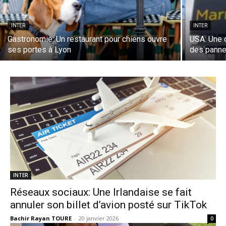
INTER
INTER
Gastronomie: Un restaurant pour chiens ouvre
USA: Une 
ses portes à Lyon
des panne
INTER
Réseaux sociaux: Une Irlandaise se fait
annuler son billet d’avion posté sur TikTok
Bachir Rayan TOURE
-
20 janvier 2026
0