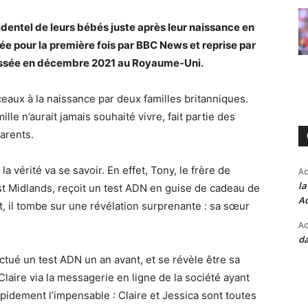
identel de leurs bébés juste après leur naissance en
tée pour la première fois par BBC News et reprise par
passée en décembre 2021 au Royaume-Uni.
ux à la naissance par deux familles britanniques.
le n’aurait jamais souhaité vivre, fait partie des
parents.
 vérité va se savoir. En effet, Tony, le frère de
A
la
st Midlands, reçoit un test ADN en guise de cadeau de
Ad
t, il tombe sur une révélation surprenante : sa sœur
Ad
da
ectué un test ADN un an avant, et se révèle être sa
laire via la messagerie en ligne de la société ayant
pidement l’impensable : Claire et Jessica sont toutes