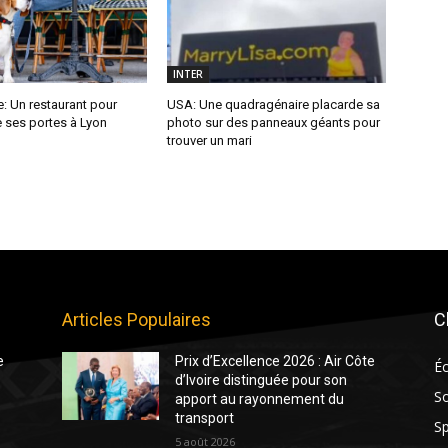
INTER
: Un restaurant pour
USA: Une quadragénaire placarde sa
 ses portes à Lyon
photo sur des panneaux géants pour
trouver un mari
Articles Populaires
C
e
Prix d’Excellence 2026 : Air Côte
É
d’Ivoire distinguée pour son
So
apport au rayonnement du
transport
Sp
5 août 2026