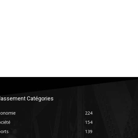
lassement Catégories
conomie
224
ciété
154
orts
139