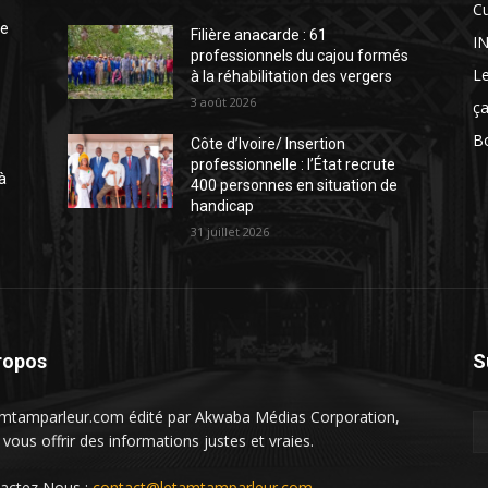
Cu
te
Filière anacarde : 61
I
professionnels du cajou formés
Le
à la réhabilitation des vergers
3 août 2026
ça
Bo
Côte d’Ivoire/ Insertion
professionnelle : l’État recrute
à
400 personnes en situation de
handicap
31 juillet 2026
ropos
S
mtamparleur.com édité par Akwaba Médias Corporation,
 vous offrir des informations justes et vraies.
actez Nous :
contact@letamtamparleur.com