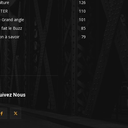
lture
126
NTER
110
 Grand angle
101
 fait le Buzz
85
n à savoir
79
uivez Nous