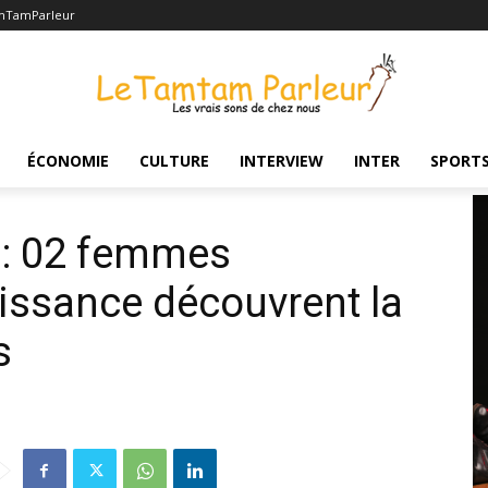
mTamParleur
s à la naissance découvrent la vérité...
ÉCONOMIE
CULTURE
INTERVIEW
INTER
SPORT
: 02 femmes
issance découvrent la
ns