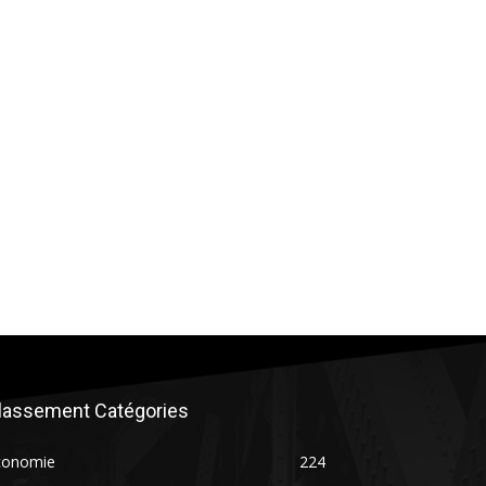
lassement Catégories
conomie
224