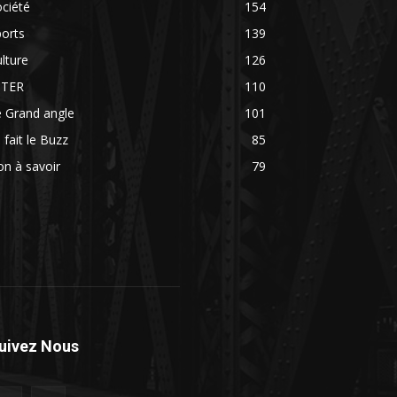
ciété
154
orts
139
lture
126
NTER
110
 Grand angle
101
 fait le Buzz
85
n à savoir
79
uivez Nous