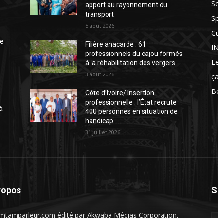
So
apport au rayonnement du
transport
Sp
5 août 2026
Cu
te
Filière anacarde : 61
I
professionnels du cajou formés
Le
à la réhabilitation des vergers
3 août 2026
ça
Bo
Côte d’Ivoire/ Insertion
professionnelle : l’État recrute
à
400 personnes en situation de
handicap
31 juillet 2026
ropos
S
mtamparleur.com édité par Akwaba Médias Corporation,