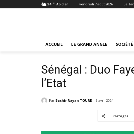
C
vendredi 7 août 2026
Le Ta
24
Abidjan
Accueil
INTER
Sénégal : Duo Faye- Sonko à la tête de 
INTER
ACCUEIL
LE GRAND ANGLE
SOCIÉTÉ
Sénégal : Duo Faye
l’Etat
Par
Bachir Rayan TOURE
3 avril 2024
Partagez