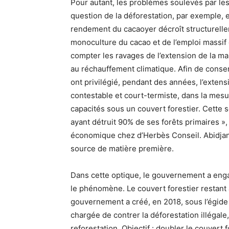
Pour autant, les problèmes soulevés par les
question de la déforestation, par exemple, es
rendement du cacaoyer décroît structurell
monoculture du cacao et de l’emploi massif 
compter les ravages de l’extension de la m
au réchauffement climatique. Afin de cons
ont privilégié, pendant des années, l’extens
contestable et court-termiste, dans la mes
capacités sous un couvert forestier. Cette so
ayant détruit 90% de ses forêts primaires »,
économique chez d’Herbès Conseil. Abidjan 
source de matière première.
Dans cette optique, le gouvernement a eng
le phénomène. Le couvert forestier restant a
gouvernement a créé, en 2018, sous l’égide 
chargée de contrer la déforestation illégale
reforestation. Objectif : doubler le couvert 