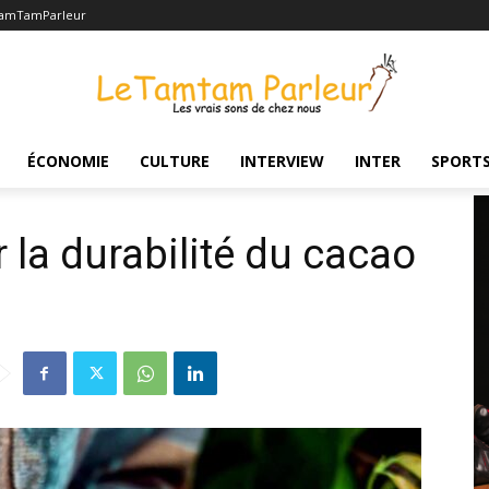
TamTamParleur
ilité du cacao
ÉCONOMIE
CULTURE
INTERVIEW
INTER
SPORT
r la durabilité du cacao