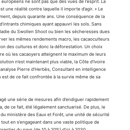
 européens ne sont pas que des vues de l’esprit. La
t une réalité contre laquelle il importe d’agir. « Le
ement, depuis quarante ans. Une conséquence de la
d’intrants chimiques ayant appauvri les sols. Sans
aladie du Swollen Shoot ou bien les sécheresses dues
erver les mêmes rendements macro, les cacaoculteurs
ion des cultures et donc la déforestation. Un choix
ure où les cacaoyers atteignent le maximum de leurs
lution n’est maintenant plus viable, la Côte d’Ivoire
 analyse Pierre d’Herbès, Consultant en intelligence
est de ce fait confrontée à la survie même de sa
agé une série de mesures afin d’endiguer rapidement
, de ce fait, été légalement sanctuarisé. De plus, le
du ministère des Eaux et Forêt, une unité de sécurité
, tout en s’engageant dans une vaste politique de
forestier du pays (de 10 à 20%) d’ici à 2030.