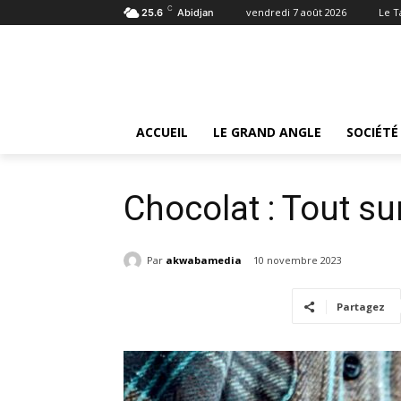
C
vendredi 7 août 2026
Le 
25.6
Abidjan
Accueil
Le Grand angle
Chocolat : Tout sur la durab
Le Grand angle
ACCUEIL
LE GRAND ANGLE
SOCIÉTÉ
Chocolat : Tout su
Par
akwabamedia
10 novembre 2023
Partagez