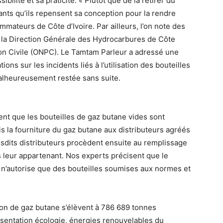
ibilité et sa praticité. « Plutôt que de la retirer du
cants qu’ils repensent sa conception pour la rendre
mateurs de Côte d’Ivoire. Par ailleurs, l’on note des
 de la Direction Générale des Hydrocarbures de Côte
ction Civile (ONPC). Le Tamtam Parleur a adressé une
ns sur les incidents liés à l’utilisation des bouteilles
alheureusement restée sans suite.
nt que les bouteilles de gaz butane vides sont
is la fourniture du gaz butane aux distributeurs agréés
 Lesdits distributeurs procèdent ensuite au remplissage
 leur appartenant. Nos experts précisent que le
 n’autorise que des bouteilles soumises aux normes et
on de gaz butane s’élèvent à 786 689 tonnes
ésentation écologie, énergies renouvelables du