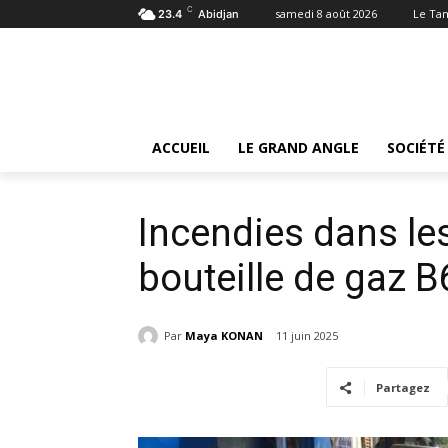
C
samedi 8 août 2026
Le Ta
23.4
Abidjan
Accueil
Société
Incendies dans les ménages : La bo
Société
ACCUEIL
LE GRAND ANGLE
SOCIÉTÉ
Incendies dans le
bouteille de gaz 
Par
Maya KONAN
11 juin 2025
Partagez