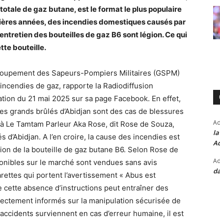
otale de gaz butane, est le format le plus populaire
ères années, des incendies domestiques causés par
tretien des bouteilles de gaz B6 sont légion. Ce qui
tte bouteille.
Groupement des Sapeurs-Pompiers Militaires (GSPM)
incendies de gaz, rapporte la Radiodiffusion
cation du 21 mai 2025 sur sa page Facebook. En effet,
es grands brûlés d’Abidjan sont des cas de blessures
A
ie à Le Tamtam Parleur Aka Rose, dit Rose de Souza,
la
s d’Abidjan. A l’en croire, la cause des incendies est
Ad
ation de la bouteille de gaz butane B6. Selon Rose de
Ad
ponibles sur le marché sont vendues sans avis
da
rettes qui portent l’avertissement « Abus est
e cette absence d’instructions peut entraîner des
orrectement informés sur la manipulation sécurisée de
 accidents surviennent en cas d’erreur humaine, il est