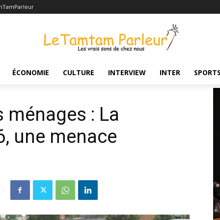
mTamParleur
uteille de gaz B6, une menace
ÉCONOMIE
CULTURE
INTERVIEW
INTER
SPORT
s ménages : La
B6, une menace