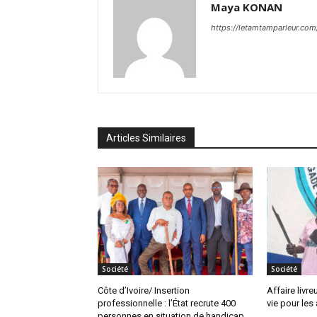
Maya KONAN
https://letamtamparleur.co
Articles Similaires
Société
Société
Côte d’Ivoire/ Insertion
Affaire livre
professionnelle : l’État recrute 400
vie pour les
personnes en situation de handicap