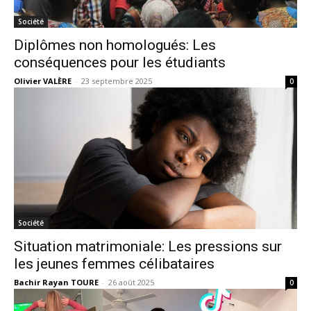
Société
Diplômes non homologués: Les
conséquences pour les étudiants
Olivier VALÈRE
-
23 septembre 2025
0
Société
Situation matrimoniale: Les pressions sur
les jeunes femmes célibataires
Bachir Rayan TOURE
-
26 août 2025
0