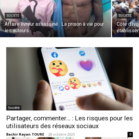
SOCIÉTÉ
SOCIÉTÉ
Affaire livreur assassiné : La prison à vie pour
Côte d’Ivo
les auteurs
établisse
Société
Partager, commenter… : Les risques pour les
utilisateurs des réseaux sociaux
Bachir Rayan TOURE
-
28 octobre 2025
0