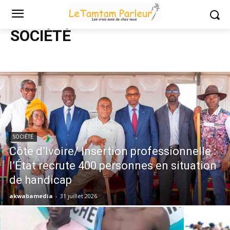
Accueil
Société
SOCIÉTÉ
SOCIÉTÉ
Côte d’Ivoire/ Insertion professionnelle :
l’État recrute 400 personnes en situation
de handicap
akwabamedia
-
31 juillet 2026