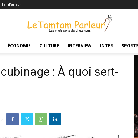
mTamParleur
nage : À quoi sert-elle ?
ÉCONOMIE
CULTURE
INTERVIEW
INTER
SPORT
cubinage : À quoi sert-