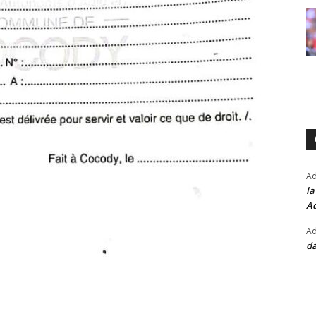
A
la
Ad
Ad
da