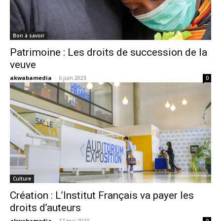
Bon à savoir
Patrimoine : Les droits de succession de la
veuve
akwabamedia
-
6 juin 2023
0
Culture
Création : L’Institut Français va payer les
droits d’auteurs
akwabamedia
-
17 mai 2023