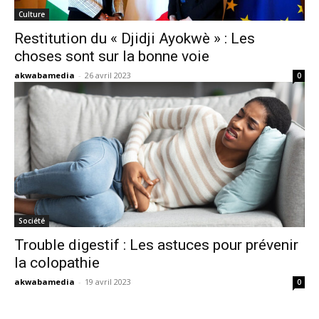
Culture
Restitution du « Djidji Ayokwè » : Les
choses sont sur la bonne voie
akwabamedia
-
26 avril 2023
0
Société
Trouble digestif : Les astuces pour prévenir
la colopathie
akwabamedia
-
19 avril 2023
0