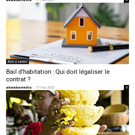
0
Bon à savoir
Bail d’habitation : Qui doit légaliser le
contrat ?
akwabamedia
-
17 mai 2023
0