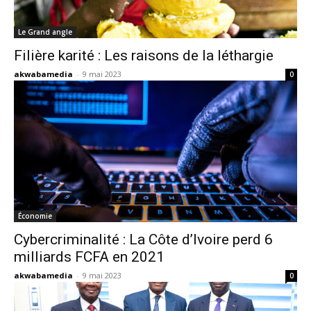
Le Grand angle
Filière karité : Les raisons de la léthargie
akwabamedia
-
9 mai 2023
0
Économie
Cybercriminalité : La Côte d’Ivoire perd 6
milliards FCFA en 2021
akwabamedia
-
9 mai 2023
0