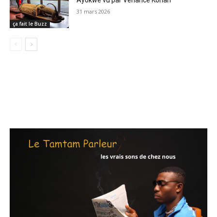
Ayôkwé vu par Venance Konan
31 mars 2026
ça fait le Buzz