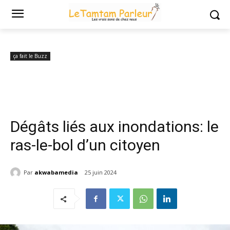
Accueil
ça fait le Buzz
Dégâts liés aux inondations: le ras-le-bol d’un
citoyen
ça fait le Buzz
Dégâts liés aux inondations: le
ras-le-bol d’un citoyen
Par
akwabamedia
25 juin 2024