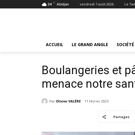
C
vendredi 7 août 2026
Le Ta
24
Abidjan
Accueil
Société
Boulangeries et pâtisseries: l’insa
Société
ACCUEIL
LE GRAND ANGLE
SOCIÉTÉ
Boulangeries et pât
menace notre san
Par
Olivier VALÈRE
11 février 2025
Partagez