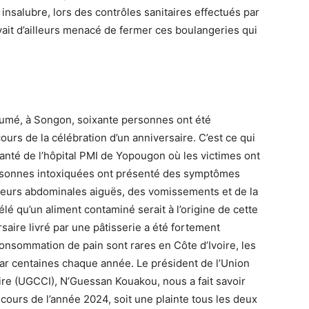
t insalubre, lors des contrôles sanitaires effectués par
avait d’ailleurs menacé de fermer ces boulangeries qui
odoumé, à Songon, soixante personnes ont été
rs de la célébration d’un anniversaire. C’est ce qui
santé de l’hôpital PMI de Yopougon où les victimes ont
ersonnes intoxiquées ont présenté des symptômes
leurs abdominales aiguës, des vomissements et de la
élé qu’un aliment contaminé serait à l’origine de cette
ersaire livré par une pâtisserie a été fortement
 consommation de pain sont rares en Côte d’Ivoire, les
r centaines chaque année. Le président de l’Union
re (UGCCI), N’Guessan Kouakou, nous a fait savoir
cours de l’année 2024, soit une plainte tous les deux