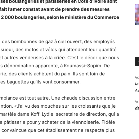
es boulangeries et pâtisseries en Côte d’Ivoire sont
 fait l’amer constat avant de prendre des mesures
de 2 000 boulangeries, selon le ministère du Commerce
, des bombonnes de gaz à ciel ouvert, des employés
 sueur, des motos et vélos qui attendent leur quantité
 et autres vendeuses à la criée. C’est le décor que nous
sans dénomination apparente, à Koumassi-Sopim. De
rie, des clients achètent du pain. Ils sont loin de
A
 ces baguettes qu’ils vont consommer.
la
Ad
ambiance est tout autre. Une chaude discussion entre
Ad
ention. «J’ai vu des mouches sur les croissants que je
da
», martèle dame Koffi Lydie, secrétaire de direction, qui a
e pâtisserie pour y acheter de la viennoiserie. Fidèle
ui convaincue que cet établissement ne respecte plus