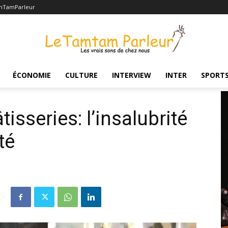
mTamParleur
lubrité menace notre santé
ÉCONOMIE
CULTURE
INTERVIEW
INTER
SPORT
isseries: l’insalubrité
té