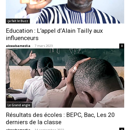
ça fait le Buzz
Education : L’appel d’Alain Tailly aux
influenceurs
akwabamedia
-
7 mars 2023
0
Le Grand angle
Résultats des écoles : BEPC, Bac, Les 20
derniers de la classe
akwabamedia
-
14 septembre 2022