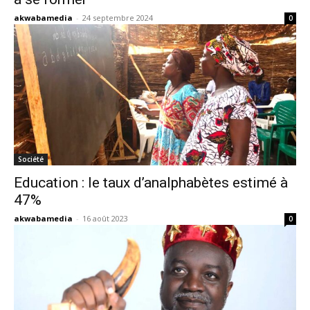
akwabamedia
-
24 septembre 2024
0
Société
Education : le taux d’analphabètes estimé à
47%
akwabamedia
-
16 août 2023
0