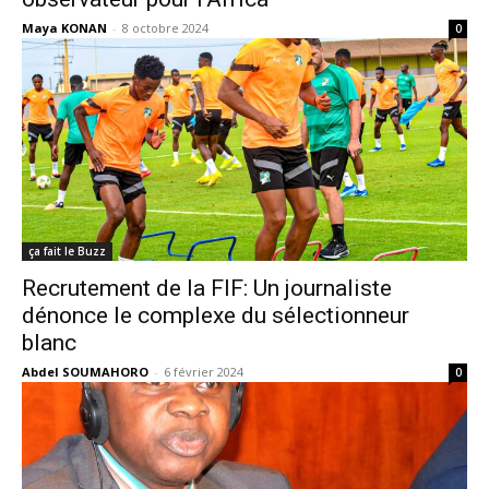
Maya KONAN
-
8 octobre 2024
0
ça fait le Buzz
Recrutement de la FIF: Un journaliste
dénonce le complexe du sélectionneur
blanc
Abdel SOUMAHORO
-
6 février 2024
0