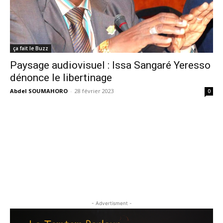
ça fait le Buzz
Paysage audiovisuel : Issa Sangaré Yeresso
dénonce le libertinage
Abdel SOUMAHORO
-
28 février 2023
0
- Advertisment -