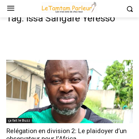
Tags
Issa Sangaré Yeresso
Tag:
Issa Sangaré Yeresso
ça fait le Buzz
Relégation en division 2: Le plaidoyer d’un
observateur pour l’Africa