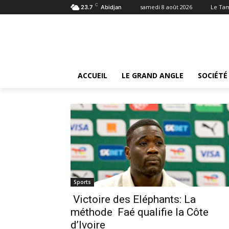
C
samedi 8 août 2026
Le Ta
23.7
Abidjan
Tags
Faé Emerse
Tag:
Faé Emerse
ACCUEIL
LE GRAND ANGLE
SOCIÉTÉ
Sports
Victoire des Eléphants: La
méthode Faé qualifie la Côte
d’Ivoire