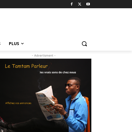
S
PLUS
- Advertisment -