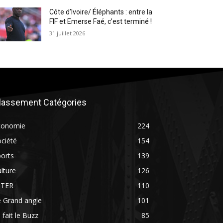
Côte d’Ivoire/ Éléphants : entre la
FIF et Emerse Faé, c’est terminé !
31 juillet 2026
lassement Catégories
conomie
224
ciété
154
orts
139
lture
126
NTER
110
 Grand angle
101
 fait le Buzz
85