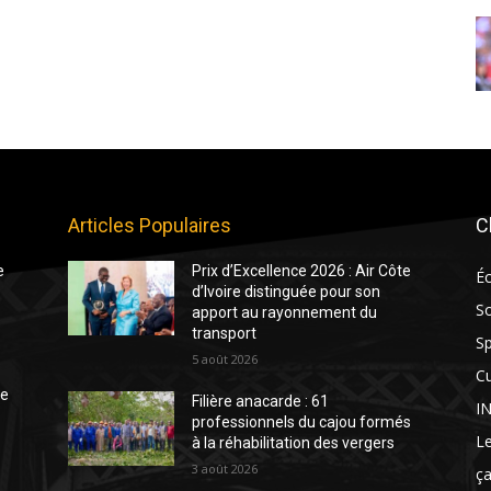
Articles Populaires
C
e
Prix d’Excellence 2026 : Air Côte
É
d’Ivoire distinguée pour son
So
apport au rayonnement du
transport
Sp
5 août 2026
Cu
te
Filière anacarde : 61
I
professionnels du cajou formés
Le
à la réhabilitation des vergers
3 août 2026
ça