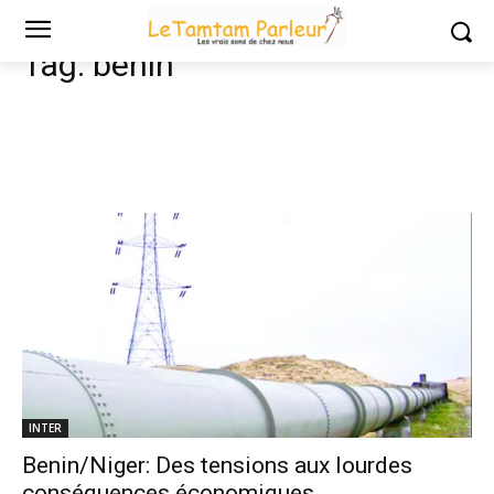
Tags
Benin
Tag:
benin
INTER
Benin/Niger: Des tensions aux lourdes
conséquences économiques