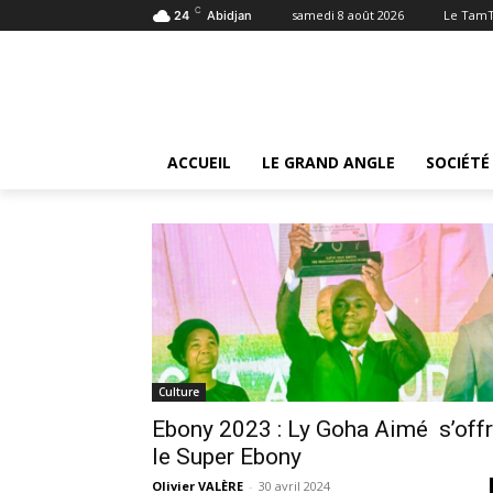
C
samedi 8 août 2026
Le Tam
24
Abidjan
Tags
Super Ebony
Tag:
super Ebony
ACCUEIL
LE GRAND ANGLE
SOCIÉTÉ
Culture
Ebony 2023 : Ly Goha Aimé s’off
le Super Ebony
Olivier VALÈRE
-
30 avril 2024