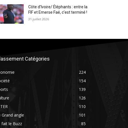
Côte d’Ivoire/ Éléphants : entre la
FIF et Emerse Faé, c’est terminé !
31 juillet 2026
lassement Catégories
conomie
224
ciété
154
orts
139
lture
126
NTER
110
 Grand angle
101
 fait le Buzz
85