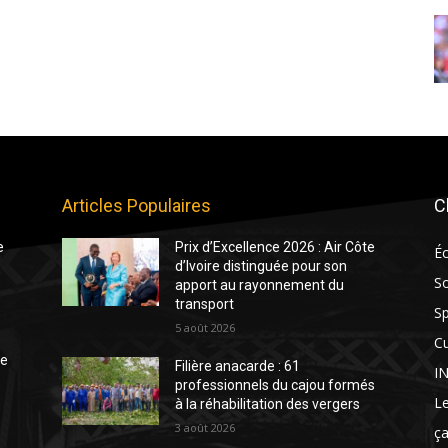
Articles Populaires
C
e
Prix d’Excellence 2026 : Air Côte
É
d’Ivoire distinguée pour son
So
apport au rayonnement du
transport
Sp
5 août 2026
Cu
te
Filière anacarde : 61
I
professionnels du cajou formés
Le
à la réhabilitation des vergers
3 août 2026
ça