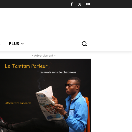
S
PLUS
- Advertisment -