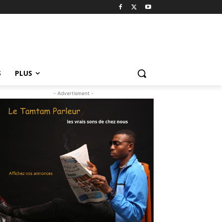
S
PLUS
- Advertisment -