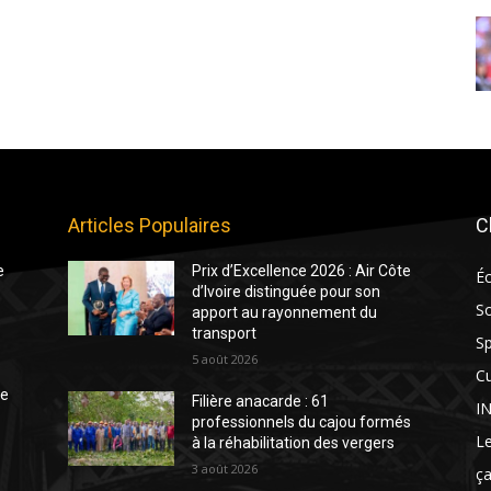
Articles Populaires
C
e
Prix d’Excellence 2026 : Air Côte
É
d’Ivoire distinguée pour son
So
apport au rayonnement du
transport
Sp
5 août 2026
Cu
te
Filière anacarde : 61
I
professionnels du cajou formés
Le
à la réhabilitation des vergers
3 août 2026
ça