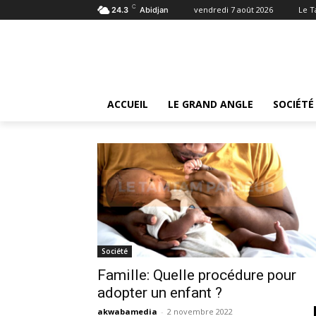
C
vendredi 7 août 2026
Le 
24.3
Abidjan
Tags
Procédure
Tag:
procédure
ACCUEIL
LE GRAND ANGLE
SOCIÉTÉ
Société
Famille: Quelle procédure pour
adopter un enfant ?
akwabamedia
-
2 novembre 2022