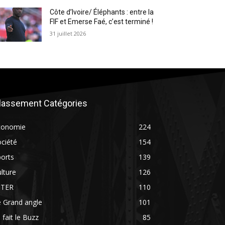
Côte d’Ivoire/ Éléphants : entre la
FIF et Emerse Faé, c’est terminé !
31 juillet 2026
lassement Catégories
conomie
224
ciété
154
orts
139
lture
126
NTER
110
 Grand angle
101
 fait le Buzz
85