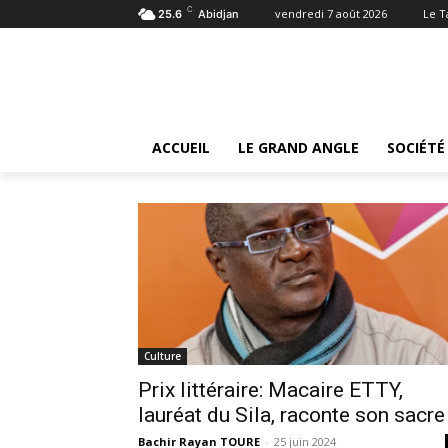
C
vendredi 7 août 2026
Le 
25.6
Abidjan
Tags
Prix littéraire
Tag:
prix littéraire
ACCUEIL
LE GRAND ANGLE
SOCIÉTÉ
Culture
Prix littéraire: Macaire ETTY,
lauréat du Sila, raconte son sacre
Bachir Rayan TOURE
-
25 juin 2024