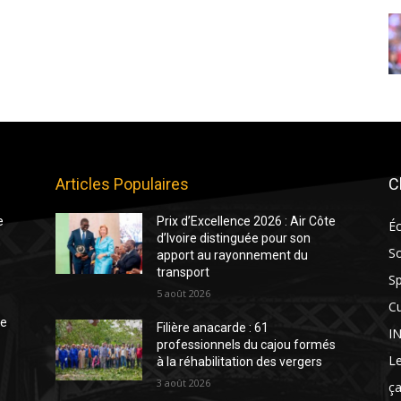
Articles Populaires
C
e
Prix d’Excellence 2026 : Air Côte
É
d’Ivoire distinguée pour son
So
apport au rayonnement du
transport
Sp
5 août 2026
Cu
te
Filière anacarde : 61
I
professionnels du cajou formés
Le
à la réhabilitation des vergers
3 août 2026
ça