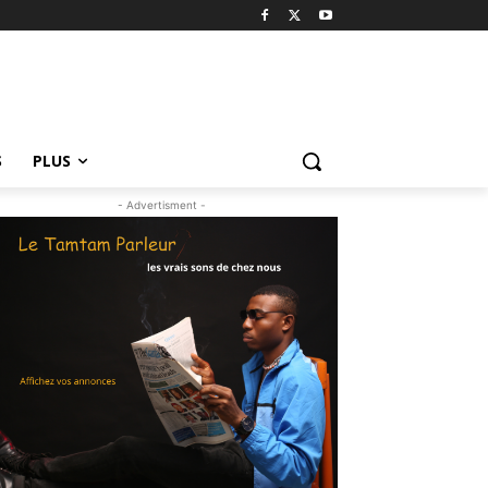
S
PLUS
- Advertisment -