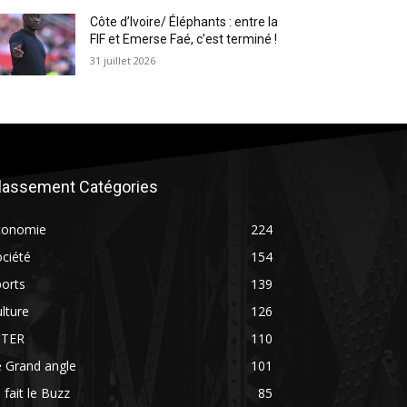
Côte d’Ivoire/ Éléphants : entre la
FIF et Emerse Faé, c’est terminé !
31 juillet 2026
lassement Catégories
conomie
224
ciété
154
orts
139
lture
126
NTER
110
 Grand angle
101
 fait le Buzz
85