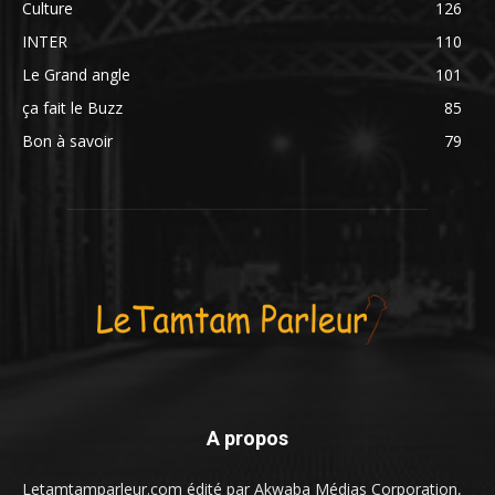
Culture
126
INTER
110
Le Grand angle
101
ça fait le Buzz
85
Bon à savoir
79
A propos
Letamtamparleur.com édité par Akwaba Médias Corporation,