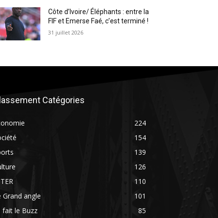
Côte d’Ivoire/ Éléphants : entre la
FIF et Emerse Faé, c’est terminé !
31 juillet 2026
lassement Catégories
conomie
224
ciété
154
orts
139
lture
126
NTER
110
 Grand angle
101
 fait le Buzz
85