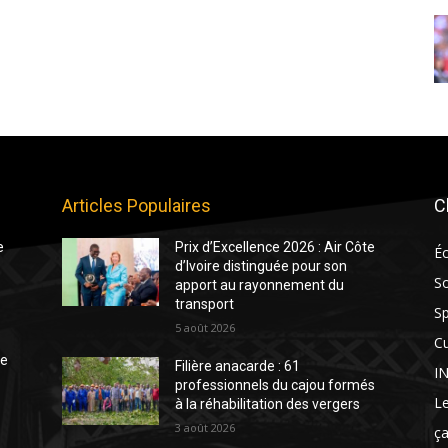
Articles Populaires
C
e
Prix d’Excellence 2026 : Air Côte
É
d’Ivoire distinguée pour son
So
apport au rayonnement du
transport
Sp
5 août 2026
Cu
te
Filière anacarde : 61
I
professionnels du cajou formés
Le
à la réhabilitation des vergers
3 août 2026
ça