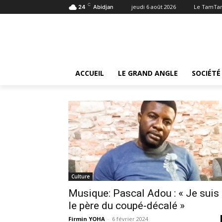
C
jeudi 6 août 2026
Le TamTa
24
Abidjan
Tags
Pascal Adou
Tag:
Pascal Adou
ACCUEIL
LE GRAND ANGLE
SOCIÉTÉ
Culture
Musique: Pascal Adou : « Je suis
le père du coupé-décalé »
Firmin YOHA
-
6 février 2024