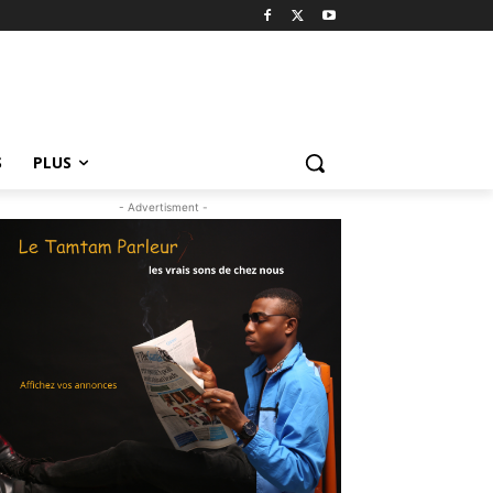
S
PLUS
- Advertisment -