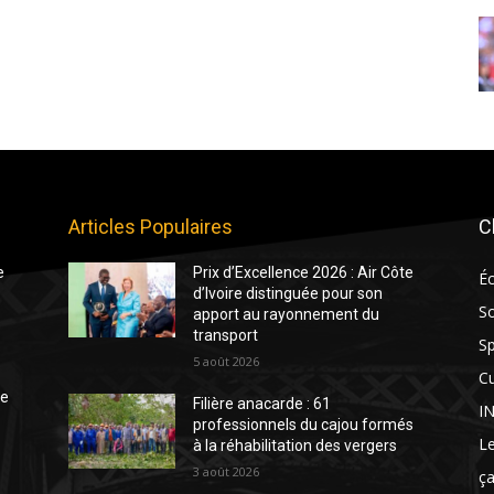
Articles Populaires
C
e
Prix d’Excellence 2026 : Air Côte
É
d’Ivoire distinguée pour son
So
apport au rayonnement du
transport
Sp
5 août 2026
Cu
te
Filière anacarde : 61
I
professionnels du cajou formés
Le
à la réhabilitation des vergers
3 août 2026
ça