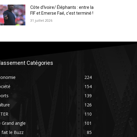
Côte d’Ivoire/ Éléphants : entre la
FIF et Emerse Faé, c’est terminé !
31 juillet 2026
lassement Catégories
conomie
224
ciété
154
orts
139
lture
126
NTER
110
 Grand angle
101
 fait le Buzz
85