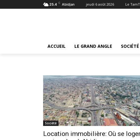
C
jeudi 6 août 2026
Le TamT
25.4
Abidjan
Tags
Location immobilière: Où se loger moins cher à
Tag:
Location immobiliè
Abidjan
ACCUEIL
LE GRAND ANGLE
SOCIÉTÉ
Société
Location immobilière: Où se loge