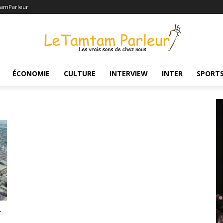
amParleur
 Abidjan
re: Où se loger moins cher à
ÉCONOMIE
CULTURE
INTERVIEW
INTER
SPORT
r