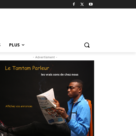
S
PLUS
- Advertisment -