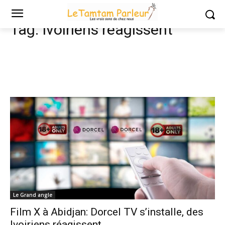
Tags
Ivoiriens réagissent
Tag:
Ivoiriens réagissent
Le Grand angle
Film X à Abidjan: Dorcel TV s’installe, des
Ivoiriens réagissent