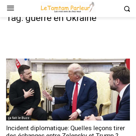
Tags
Guerre en Ukraine
Tag:
guerre en Ukraine
ça fait le Buzz
Incident diplomatique: Quelles leçons tirer
des échanges entre Zelensky et Trump ?