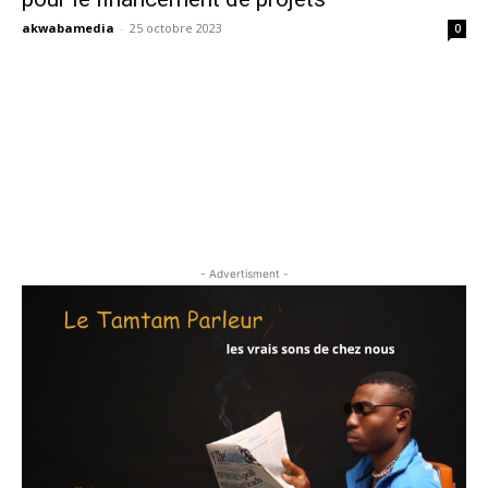
akwabamedia
-
25 octobre 2023
0
- Advertisment -