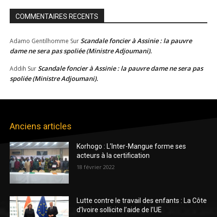
COMMENTAIRES RECENTS
Scandale foncier à Assinie : la pauvre
Adamo Gentilhomme
Sur
dame ne sera pas spoliée (Ministre Adjoumani).
Scandale foncier à Assinie : la pauvre dame ne sera pas
Addih
Sur
spoliée (Ministre Adjoumani).
Anciens articles
Korhogo : L’Inter-Mangue forme ses
acteurs à la certification
18 février 2022
Lutte contre le travail des enfants : La Côte
d’Ivoire sollicite l’aide de l’UE