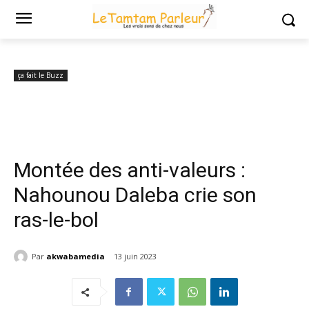
Accueil
ça fait le Buzz
Montée des anti-valeurs : Nahounou Daleba
crie son ras-le-bol
ça fait le Buzz
Montée des anti-valeurs :
Nahounou Daleba crie son
ras-le-bol
Par
akwabamedia
13 juin 2023