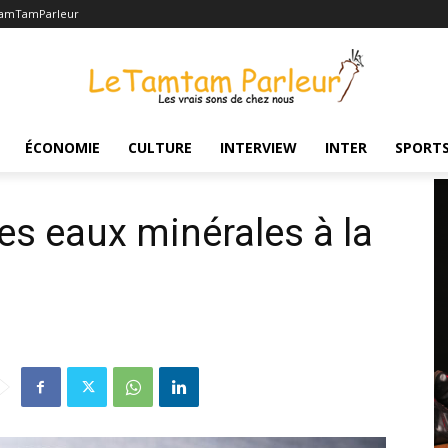
TamTamParleur
inérales à la loupe
ÉCONOMIE
CULTURE
INTERVIEW
INTER
SPORT
Les eaux minérales à la