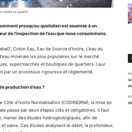
l altère sa qualité.
somment presqu’au quotidien est soumise à un
cœur de l’inspection de l’eau que nous consommons.
baO’, Coton Eau, Eau de Source d’Ivoire, L’eau du
’eau minérale les plus populaires sur le marché
 rues, supermarchés et boutiques de quartiers. Leur
nt par un processus rigoureux et réglementé.
A
la
Ad
de production d’eau ?
Ad
de Côte d’Ivoire Normalisation (CODINORM), la mise en
da
le passe par deux étapes clés et obligatoires. Il faut
ite, mener des études hydrogéologiques, afin de
et saine. Ces études analysent le débit, la profondeur,