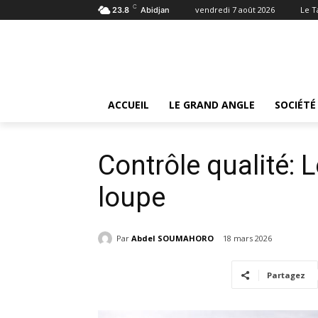
C
vendredi 7 août 2026
Le 
23.8
Abidjan
Accueil
Le Grand angle
Contrôle qualité: Les eaux m
Le Grand angle
ACCUEIL
LE GRAND ANGLE
SOCIÉTÉ
Contrôle qualité: 
loupe
Par
Abdel SOUMAHORO
18 mars 2026
Partagez