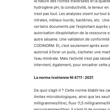
la nature des roches traversées et la qualit
hydrogène pH, la conductivité, la teneur e
n’est pas tout. Les analyses visent surtout 
nitrates, métaux lourds, bactéries, etc. Une
certains documents par l’exploitant auprès 
autorisation d’exploitation de la ressource 
autre sésame. Une validation de conformité
CODINORM. Et, c’est seulement après avoir r
autorisé à forer un puits, s’acheter une ma
l’eau minérale. Mais l’activité n’est pas la
intervient, également, pour encadrer cette
La norme ivoirienne NI 4711 : 2021
De quoi s’agit-il ? Cette norme établit les c
limites microbiologiques, ainsi que les seu
milligrammes/litre), fluor (1,5 milligramme/l
microgrammes/litre). Il s’agit là de normes