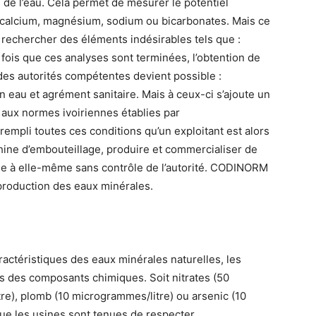
é de l’eau. Cela permet de mesurer le potentiel
n calcium, magnésium, sodium ou bicarbonates. Mais ce
à rechercher des éléments indésirables tels que :
 fois que ces analyses sont terminées, l’obtention de
des autorités compétentes devient possible :
en eau et agrément sanitaire. Mais à ceux-ci s’ajoute un
 aux normes ivoiriennes établies par
empli toutes ces conditions qu’un exploitant est alors
chine d’embouteillage, produire et commercialiser de
issée à elle-même sans contrôle de l’autorité. CODINORM
 production des eaux minérales.
aractéristiques des eaux minérales naturelles, les
ils des composants chimiques. Soit nitrates (50
itre), plomb (10 microgrammes/litre) ou arsenic (10
 que les usines sont tenues de respecter.