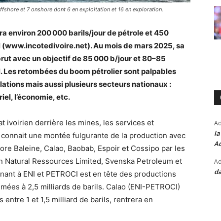
ffshore et 7 onshore dont 6 en exploitation et 16 en exploration.
ira environ 200 000 barils/jour de pétrole et 450
l (www.incotedivoire.net). Au mois de mars 2025, sa
brut avec un objectif de 85 000 b/jour et 80–85
l. Les retombées du boom pétrolier sont palpables
ulations mais aussi plusieurs secteurs nationaux :
iel, l’économie, etc.
 ivoirien derrière les mines, les services et
A
la
az connait une montée fulgurante de la production avec
Ad
hore Baleine, Calao, Baobab, Espoir et Cossipo par les
n Natural Ressources Limited, Svenska Petroleum et
Ad
da
nant à ENI et PETROCI est en tête des productions
imées à 2,5 milliards de barils. Calao (ENI-PETROCI)
entre 1 et 1,5 milliard de barils, rentrera en