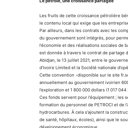
Le pétrole, une croissance partagée
Les fruits de cette croissance pétrolière bén
le contenu local qui exige que les entrepris
Par ailleurs, dans les contrats avec les c
du gouvernement sont intégrés, pour permet
l’économie et des réalisations sociales de ba
est donnée à travers le contrat de partage
Abidjan, le 13 juillet 2021, entre le gouver
d’Ivoire Limited et la Société nationale d’op
Cette convention -disponible sur le site fr.s
annuellement au gouvernement ivoirien 600
l’exploration et 1 800 000 dollars (1 017 04
Ces fonds servent pour l’équipement ; les se
formation du personnel de PETROCI et de l’
hydrocarbures. À cela s’ajoutent la construc
de santé, hôpitaux, écoles), ainsi que le so
développement économique.