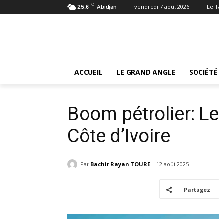
C
vendredi 7 août 2026
Le 
25.6
Abidjan
Accueil
Le Grand angle
Boom pétrolier: Les retombé
Le Grand angle
ACCUEIL
LE GRAND ANGLE
SOCIÉTÉ
Boom pétrolier: L
Côte d’Ivoire
Par
Bachir Rayan TOURE
12 août 2025
Partagez