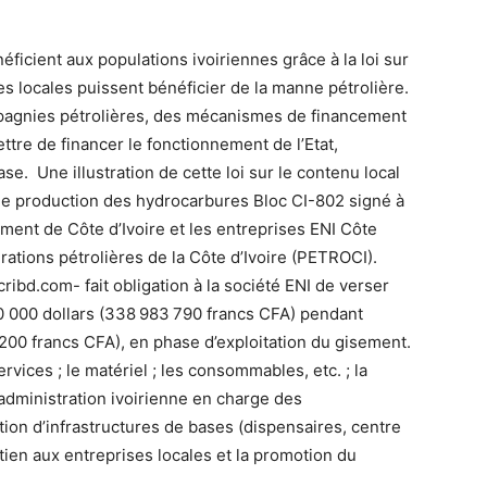
éficient aux populations ivoiriennes grâce à la loi sur
es locales puissent bénéficier de la manne pétrolière.
ompagnies pétrolières, des mécanismes de financement
tre de financer le fonctionnement de l’Etat,
se. Une illustration de cette loi sur le contenu local
 de production des hydrocarbures Bloc CI-802 signé à
nement de Côte d’Ivoire et les entreprises ENI Côte
érations pétrolières de la Côte d’Ivoire (PETROCI).
cribd.com- fait obligation à la société ENI de verser
 000 dollars (338 983 790 francs CFA) pendant
4 200 francs CFA), en phase d’exploitation du gisement.
rvices ; le matériel ; les consommables, etc. ; la
administration ivoirienne en charge des
tion d’infrastructures de bases (dispensaires, centre
utien aux entreprises locales et la promotion du