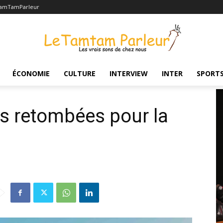
TamTamParleur
es pour la Côte d’Ivoire
ÉCONOMIE
CULTURE
INTERVIEW
INTER
SPORT
es retombées pour la