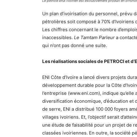
Le pétrole brut ivoirien est exclusivement produit en offsho
Un plan d’ivoirisation du personnel, prévu d
pétrolières soit composé à 70% d’Ivoiriens 
Les chiffres concernant le nombre d’emplois
inaccessibles.
Le Tamtam Parleur
a contact
qui n’ont pas donné une suite.
Les réalisations sociales de PETROCI et d’
ENI Côte d’Ivoire a lancé divers projets du
développement durable pour la Côte d’Ivoir
l’entreprise (www.eni.com), indique qu’elle 
diversification économique, d’éducation et d
de serre, ENI a distribué 100 000 foyers a
villages ivoiriens. Et, l’objectif serait d’at
une étude de faisabilité pour un projet de r
classées ivoiriennes. En outre, la société pé