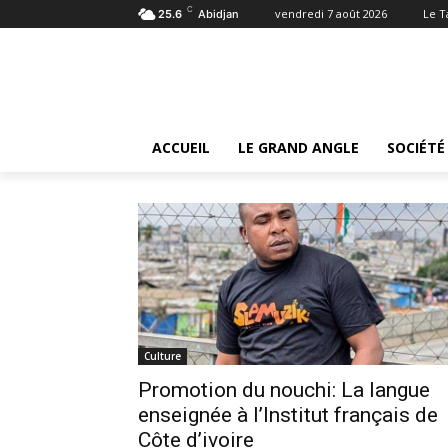
C
vendredi 7 août 2026
Le 
25.6
Abidjan
Tags
Nouchi
Tag:
nouchi
ACCUEIL
LE GRAND ANGLE
SOCIÉTÉ
Culture
Promotion du nouchi: La langue
enseignée à l’Institut français de
Côte d’ivoire