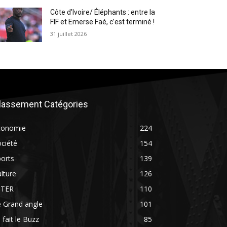
Côte d’Ivoire/ Éléphants : entre la
FIF et Emerse Faé, c’est terminé !
31 juillet 2026
lassement Catégories
conomie
224
ciété
154
orts
139
lture
126
NTER
110
 Grand angle
101
 fait le Buzz
85