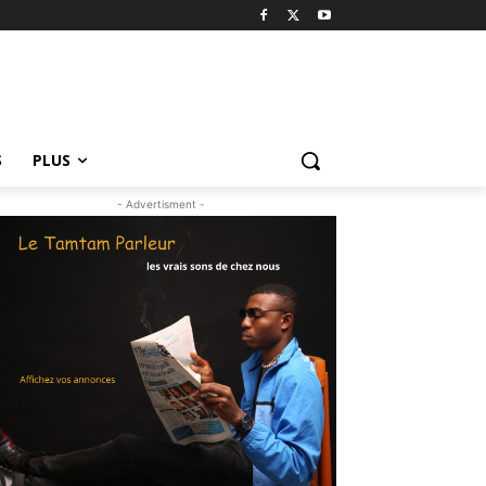
S
PLUS
- Advertisment -