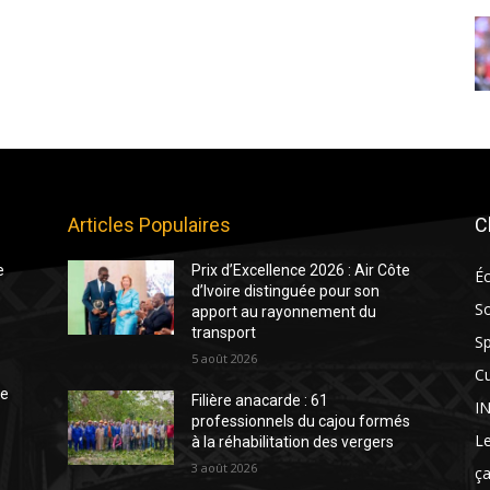
Articles Populaires
C
e
Prix d’Excellence 2026 : Air Côte
É
d’Ivoire distinguée pour son
So
apport au rayonnement du
transport
Sp
5 août 2026
Cu
te
Filière anacarde : 61
I
professionnels du cajou formés
Le
à la réhabilitation des vergers
3 août 2026
ça