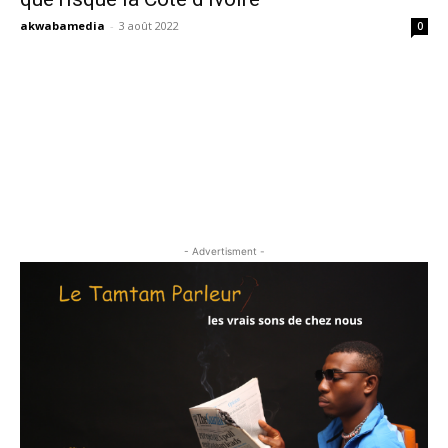
akwabamedia
-
3 août 2022
0
- Advertisment -