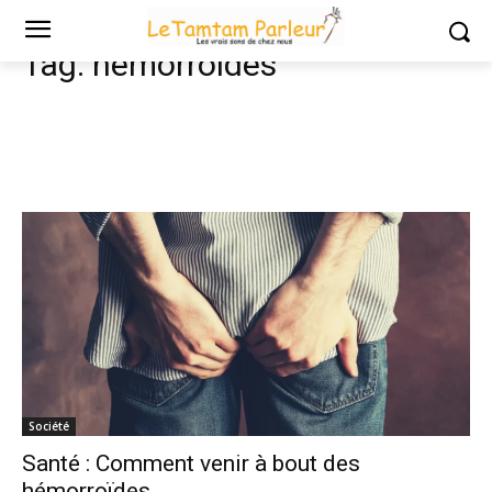
Tags
Hémorroides
Tag:
hémorroides
Société
Santé : Comment venir à bout des
hémorroïdes