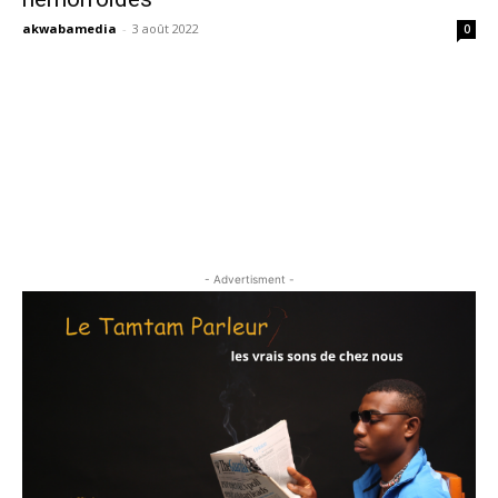
akwabamedia
-
3 août 2022
0
- Advertisment -