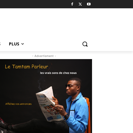
S
PLUS
- Advertisment -