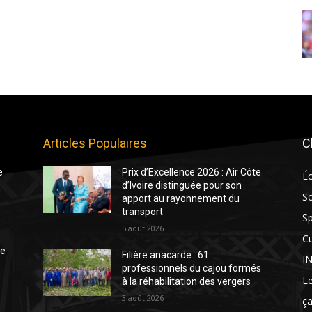
Articles Populaires
C
e
Prix d’Excellence 2026 : Air Côte
É
d’Ivoire distinguée pour son
So
apport au rayonnement du
transport
Sp
5 août 2026
Cu
te
Filière anacarde : 61
I
professionnels du cajou formés
Le
à la réhabilitation des vergers
3 août 2026
ça