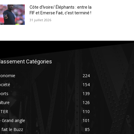
Côte d’Ivoire/ Éléphants : entre la
FIF et Emerse Faé, c’est terminé !
31 juillet 2026
lassement Catégories
conomie
224
ciété
154
orts
139
lture
126
NTER
110
 Grand angle
101
 fait le Buzz
85