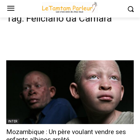
Tags
Feliciano da Camara
Tag:
Feliciano da Camara
INTER
Mozambique : Un père voulant vendre ses
enfants albinos arrêté