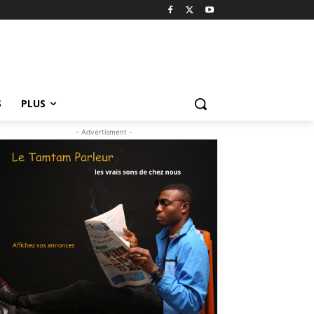
S
PLUS
- Advertisment -