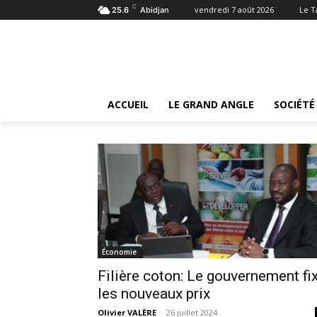
C
vendredi 7 août 2026
Le 
25.6
Abidjan
Tags
Coton
Tag:
coton
ACCUEIL
LE GRAND ANGLE
SOCIÉTÉ
Économie
Filière coton: Le gouvernement fi
les nouveaux prix
Olivier VALÈRE
-
26 juillet 2024