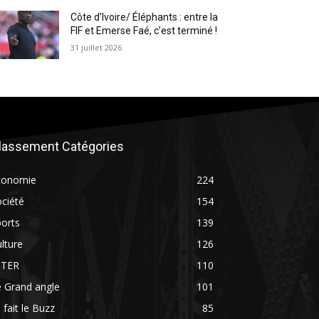
Côte d’Ivoire/ Éléphants : entre la
FIF et Emerse Faé, c’est terminé !
31 juillet 2026
lassement Catégories
conomie
224
ciété
154
orts
139
lture
126
NTER
110
 Grand angle
101
 fait le Buzz
85