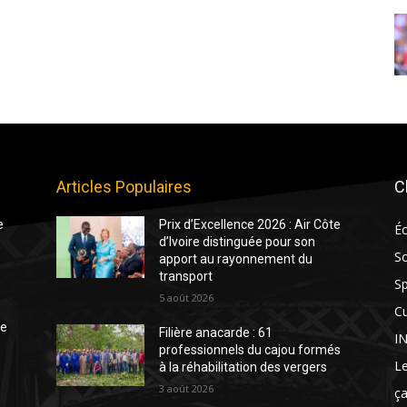
Articles Populaires
C
e
Prix d’Excellence 2026 : Air Côte
É
d’Ivoire distinguée pour son
So
apport au rayonnement du
transport
Sp
5 août 2026
Cu
te
Filière anacarde : 61
I
professionnels du cajou formés
Le
à la réhabilitation des vergers
3 août 2026
ça