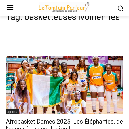
Tags
Basketteuses ivoiriennes
Tag:
basketteuses ivoiriennes
Sports
Afrobasket Dames 2025: Les Éléphantes, de
l’espoir à la désillusion !