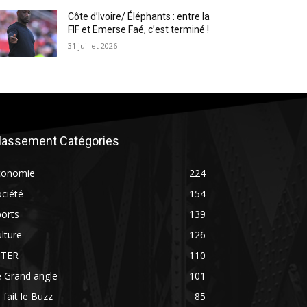
Côte d’Ivoire/ Éléphants : entre la
FIF et Emerse Faé, c’est terminé !
31 juillet 2026
lassement Catégories
conomie
224
ciété
154
orts
139
lture
126
NTER
110
 Grand angle
101
 fait le Buzz
85