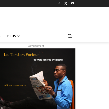
S
PLUS
- Advertisment -