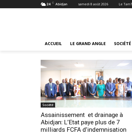
C
samedi 8 août 2026
Le Tam
24
Abidjan
Tags
Assainissement
Tag:
Assainissement
ACCUEIL
LE GRAND ANGLE
SOCIÉTÉ
Société
Assainissement et drainage à
Abidjan: L’Etat paye plus de 7
milliards FCFA d’indemnisation