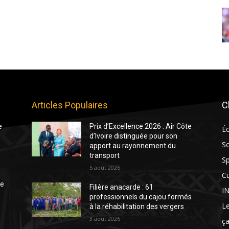
Articles Populaires
C
e
Prix d’Excellence 2026 : Air Côte
É
d’Ivoire distinguée pour son
So
apport au rayonnement du
transport
Sp
5 août 2026
Cu
te
Filière anacarde : 61
I
professionnels du cajou formés
Le
à la réhabilitation des vergers
3 août 2026
ça