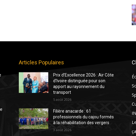
Articles Populaires
C
e
Prix d’Excellence 2026 : Air Côte
É
d’Ivoire distinguée pour son
So
apport au rayonnement du
transport
Sp
5 août 2026
Cu
te
Filière anacarde : 61
I
professionnels du cajou formés
Le
à la réhabilitation des vergers
3 août 2026
ça