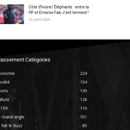
Côte d’Ivoire/ Éléphants : entre la
FIF et Emerse Faé, c’est terminé !
31 juillet 2026
lassement Catégories
conomie
224
ciété
154
orts
139
lture
126
NTER
110
 Grand angle
101
 fait le Buzz
85