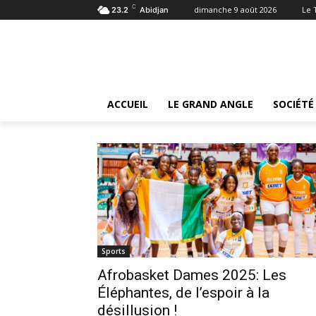
C
dimanche 9 août 2026
Le 
23.2
Abidjan
Tags
Afrobasket Dames 2025
Tag:
Afrobasket Dame
ACCUEIL
LE GRAND ANGLE
SOCIÉTÉ
Sports
Afrobasket Dames 2025: Les
Éléphantes, de l’espoir à la
désillusion !