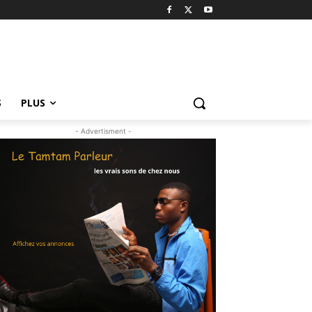
S
PLUS
- Advertisment -