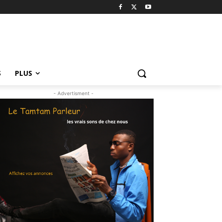
S
PLUS
- Advertisment -