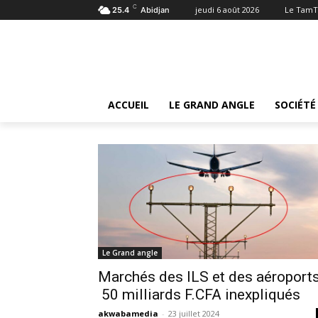
C
jeudi 6 août 2026
Le TamT
25.4
Abidjan
Tags
Aéroports
Tag:
aéroports
ACCUEIL
LE GRAND ANGLE
SOCIÉTÉ
Le Grand angle
Marchés des ILS et des aéroports
50 milliards F.CFA inexpliqués
akwabamedia
-
23 juillet 2024