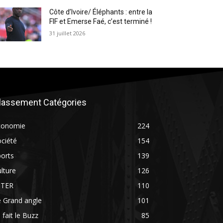
Côte d’Ivoire/ Éléphants : entre la
FIF et Emerse Faé, c’est terminé !
31 juillet 2026
lassement Catégories
conomie
224
ciété
154
orts
139
lture
126
NTER
110
 Grand angle
101
 fait le Buzz
85