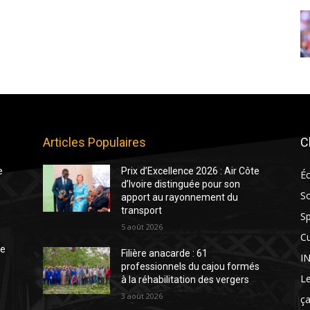
Articles Populaires
C
e
Prix d’Excellence 2026 : Air Côte
É
d’Ivoire distinguée pour son
So
apport au rayonnement du
transport
Sp
5 août 2026
Cu
te
Filière anacarde : 61
I
professionnels du cajou formés
Le
à la réhabilitation des vergers
3 août 2026
ça