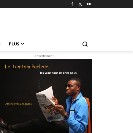
S
PLUS
- Advertisment -