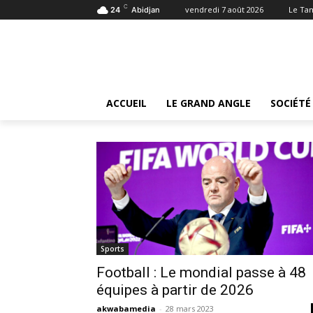
C
vendredi 7 août 2026
Le Ta
24
Abidjan
Tags
48 equipes
Tag:
48 equipes
ACCUEIL
LE GRAND ANGLE
SOCIÉTÉ
Sports
Football : Le mondial passe à 48
équipes à partir de 2026
akwabamedia
-
28 mars 2023