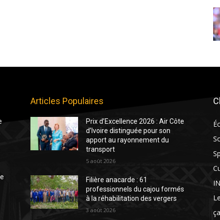
Articles Populaires
C
e
Prix d’Excellence 2026 : Air Côte
É
d’Ivoire distinguée pour son
So
apport au rayonnement du
transport
Sp
5 août 2026
Cu
te
Filière anacarde : 61
I
professionnels du cajou formés
Le
à la réhabilitation des vergers
3 août 2026
ça