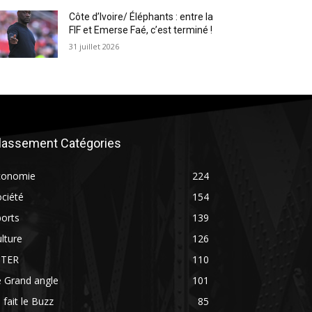
Côte d’Ivoire/ Éléphants : entre la
FIF et Emerse Faé, c’est terminé !
31 juillet 2026
lassement Catégories
conomie
224
ciété
154
orts
139
lture
126
NTER
110
 Grand angle
101
 fait le Buzz
85