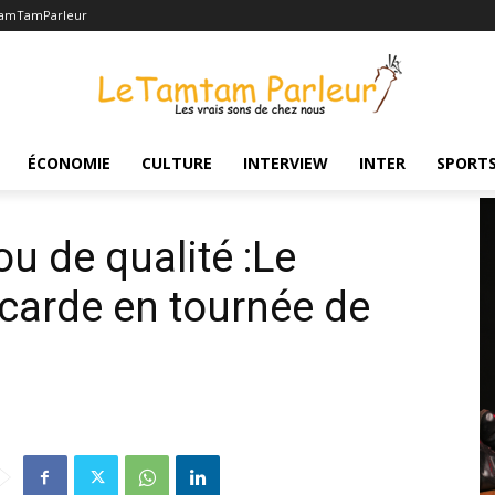
TamTamParleur
Le Conseil coton anacarde en tournée de sensibilisation
ÉCONOMIE
CULTURE
INTERVIEW
INTER
SPORT
u de qualité :Le
carde en tournée de