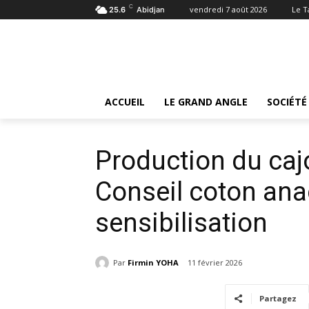
C
vendredi 7 août 2026
Le 
25.6
Abidjan
Accueil
Économie
Production du cajou de qualité :
Économie
ACCUEIL
LE GRAND ANGLE
SOCIÉTÉ
Production du cajo
Conseil coton ana
sensibilisation
Par
Firmin YOHA
11 février 2026
Partagez