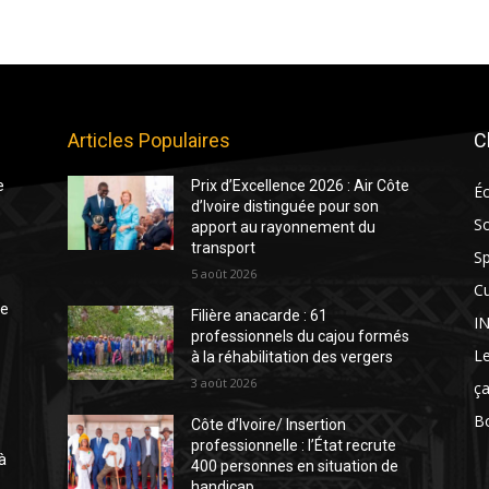
Articles Populaires
C
e
Prix d’Excellence 2026 : Air Côte
É
d’Ivoire distinguée pour son
So
apport au rayonnement du
transport
Sp
5 août 2026
Cu
te
Filière anacarde : 61
I
professionnels du cajou formés
Le
à la réhabilitation des vergers
3 août 2026
ça
Bo
Côte d’Ivoire/ Insertion
professionnelle : l’État recrute
à
400 personnes en situation de
handicap