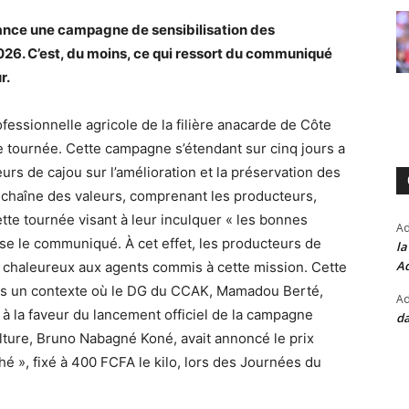
ance une campagne de sensibilisation des
2026. C’est, du moins, ce qui ressort du communiqué
r.
ofessionnelle agricole de la filière anacarde de Côte
e tournée. Cette campagne s’étendant sur cinq jours a
eurs de cajou sur l’amélioration et la préservation des
a chaîne des valeurs, comprenant les producteurs,
tte tournée visant à leur inculquer « les bonnes
A
ise le communiqué. À cet effet, les producteurs de
la
Ad
l chaleureux aux agents commis à cette mission. Cette
 dans un contexte où le DG du CCAK, Mamadou Berté,
Ad
, à la faveur du lancement officiel de la campagne
da
culture, Bruno Nabagné Koné, avait annoncé le prix
é », fixé à 400 FCFA le kilo, lors des Journées du