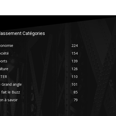
lassement Catégories
conomie
224
ciété
154
orts
139
lture
126
NTER
110
 Grand angle
101
 fait le Buzz
85
n à savoir
79