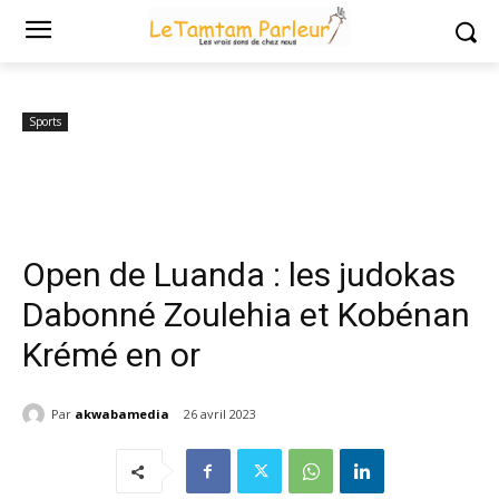
Accueil
Sports
Open de Luanda : les judokas Dabonné Zoulehia et
Kobénan Krémé en...
Sports
Open de Luanda : les judokas
Dabonné Zoulehia et Kobénan
Krémé en or
Par
akwabamedia
26 avril 2023