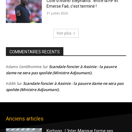
Côte d’Ivoire/ Éléphants : entre la FIF et
Emerse Faé, c’est terminé !
31 juillet 2026
Voir plus
COMMENTAIRES RECENTS
Scandale foncier à Assinie : la pauvre
Adamo Gentilhomme
Sur
dame ne sera pas spoliée (Ministre Adjoumani).
Scandale foncier à Assinie : la pauvre dame ne sera pas
Addih
Sur
spoliée (Ministre Adjoumani).
Anciens articles
Korhogo : L’Inter-Mangue forme ses