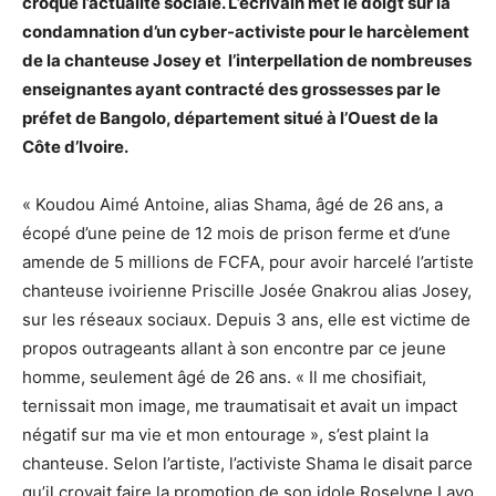
croque l’actualité sociale. L’écrivain met le doigt sur la
condamnation d’un cyber-activiste pour le harcèlement
de la chanteuse Josey et l’interpellation de nombreuses
enseignantes ayant contracté des grossesses par le
préfet de Bangolo, département situé à l’Ouest de la
Côte d’Ivoire.
« Koudou Aimé Antoine, alias Shama, âgé de 26 ans, a
écopé d’une peine de 12 mois de prison ferme et d’une
amende de 5 millions de FCFA, pour avoir harcelé l’artiste
chanteuse ivoirienne Priscille Josée Gnakrou alias Josey,
sur les réseaux sociaux. Depuis 3 ans, elle est victime de
propos outrageants allant à son encontre par ce jeune
homme, seulement âgé de 26 ans. « Il me chosifiait,
ternissait mon image, me traumatisait et avait un impact
négatif sur ma vie et mon entourage », s’est plaint la
chanteuse. Selon l’artiste, l’activiste Shama le disait parce
qu’il croyait faire la promotion de son idole Roselyne Layo