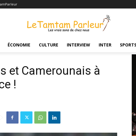
amParleur
à nouveau face à face !
ÉCONOMIE
CULTURE
INTERVIEW
INTER
SPORT
ns et Camerounais à
ce !