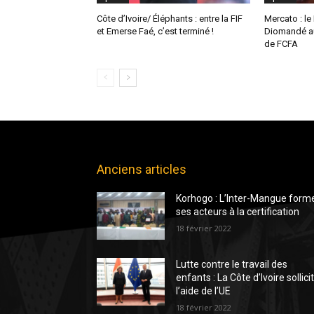
Côte d’Ivoire/ Éléphants : entre la FIF
Mercato : le
et Emerse Faé, c’est terminé !
Diomandé au
de FCFA
Anciens articles
Korhogo : L’Inter-Mangue form
ses acteurs à la certification
18 février 2022
Lutte contre le travail des
enfants : La Côte d’Ivoire sollici
l’aide de l’UE
18 février 2022