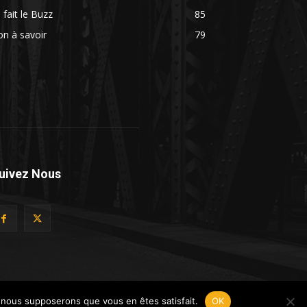
 fait le Buzz
85
n à savoir
79
uivez Nous
e, nous supposerons que vous en êtes satisfait.
OK