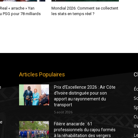
 Real « arrache » Yan
Mondial 2026: Comment se collectent
 PSG pour 78 milliards
les stats en temps réel ?
Articles Populaires
C
e
Prix d’Excellence 2026 : Air Côte
É
d’Ivoire distinguée pour son
So
apport au rayonnement du
transport
Sp
5 août 2026
Cu
te
Filière anacarde : 61
I
professionnels du cajou formés
Le
à la réhabilitation des vergers