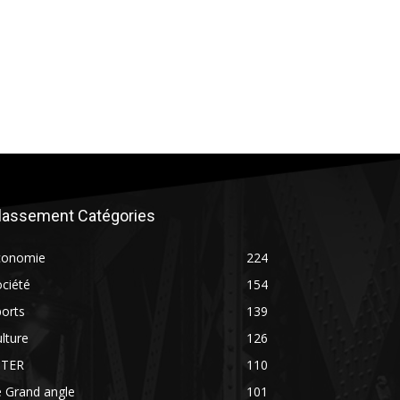
lassement Catégories
conomie
224
ciété
154
orts
139
lture
126
NTER
110
 Grand angle
101