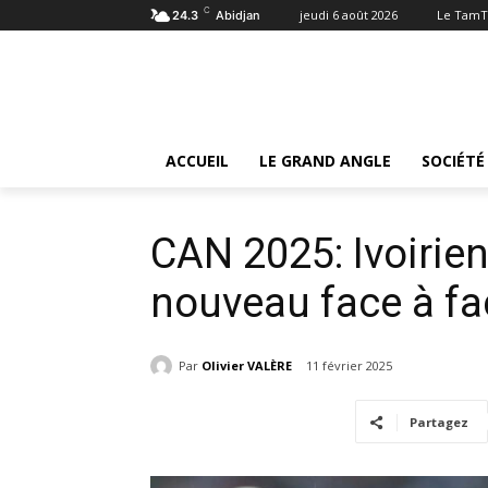
C
jeudi 6 août 2026
Le TamT
24.3
Abidjan
Accueil
Sports
CAN 2025: Ivoiriens et Camerounais 
Sports
ACCUEIL
LE GRAND ANGLE
SOCIÉTÉ
CAN 2025: Ivoirie
nouveau face à fa
Par
Olivier VALÈRE
11 février 2025
Partagez