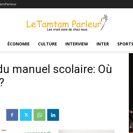
amParleur
re: Où en sommes-nous ?
ÉCONOMIE
CULTURE
INTERVIEW
INTER
SPORT
du manuel scolaire: Où
?