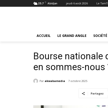
C
jeudi 6 août 2026
Le TamT
25.7
Abidjan
Accueil
Société
Bourse nationale du manuel scolai
Société
ACCUEIL
LE GRAND ANGLE
SOCIÉTÉ
Bourse nationale 
en sommes-nous 
Par
akwabamedia
7 octobre 2025
Partagez