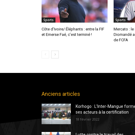
Sports
Sports
Côte d’Ivoire/ Éléphants : entre la FIF
Mercato : le
et Emerse Faé, c’est terminé !
Diomandé au
de FCFA
Anciens articles
Korhogo : L’Inter-Mangue form
ses acteurs à la certification
18 février 2022
Lutte contre le travail des