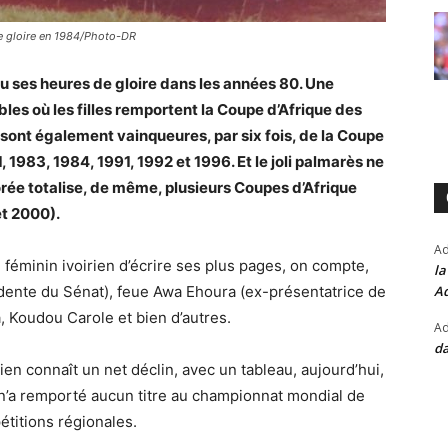
de gloire en 1984/Photo-DR
nu ses heures de gloire dans les années 80. Une
s où les filles remportent la Coupe d’Afrique des
 sont également vainqueures, par six fois, de la Coupe
 1983, 1984, 1991, 1992 et 1996. Et le joli palmarès ne
orée totalise, de même, plusieurs Coupes d’Afrique
et 2000).
A
 féminin ivoirien d’écrire ses plus pages, on compte,
la
Ad
idente du Sénat), feue Awa Ehoura (ex-présentatrice de
, Koudou Carole et bien d’autres.
Ad
da
ien connaît un net déclin, avec un tableau, aujourd’hui,
e n’a remporté aucun titre au championnat mondial de
étitions régionales.