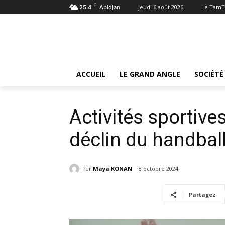
C
jeudi 6 août 2026
Le TamT
25.4
Abidjan
Accueil
Sports
Activités sportives féminines: Gloire 
Sports
ACCUEIL
LE GRAND ANGLE
SOCIÉTÉ
Activités sportive
déclin du handball
Par
Maya KONAN
8 octobre 2024
Partagez