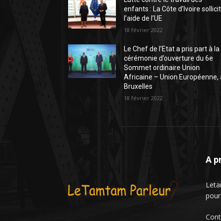
enfants : La Côte d’Ivoire sollici
l’aide de l’UE
18 février 2022
Le Chef de l’Etat a pris part à la
cérémonie d’ouverture du 6e
Sommet ordinaire Union
Africaine – Union Européenne, 
Bruxelles
18 février 2022
A p
Leta
pour
Cont