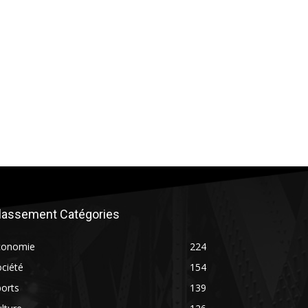
lassement Catégories
conomie
224
ciété
154
orts
139