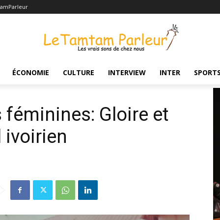
amParleur
et déclin du handball ivoirien
ÉCONOMIE
CULTURE
INTERVIEW
INTER
SPORT
s féminines: Gloire et
 ivoirien