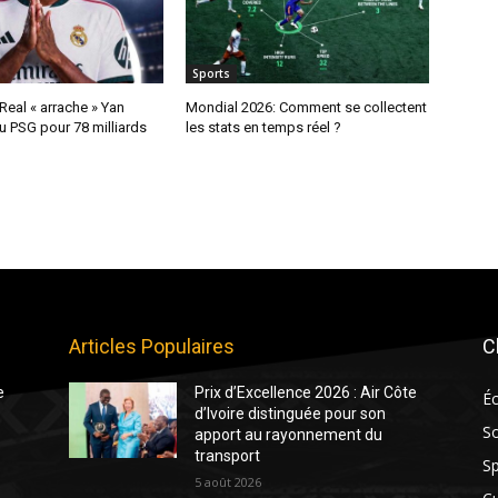
Sports
 Real « arrache » Yan
Mondial 2026: Comment se collectent
 PSG pour 78 milliards
les stats en temps réel ?
Articles Populaires
C
e
Prix d’Excellence 2026 : Air Côte
É
d’Ivoire distinguée pour son
So
apport au rayonnement du
transport
Sp
5 août 2026