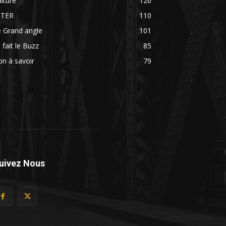
lture
126
NTER
110
 Grand angle
101
 fait le Buzz
85
n à savoir
79
uivez Nous