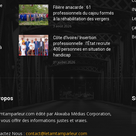
Cu
te
Filière anacarde : 61
I
professionnels du cajou formés
Le
à la réhabilitation des vergers
3 août 2026
ça
Bo
Côte d’Ivoire/ Insertion
professionnelle : l’État recrute
à
400 personnes en situation de
handicap
31 juillet 2026
ropos
S
mtamparleur.com édité par Akwaba Médias Corporation,
 vous offrir des informations justes et vraies.
actez Nous :
contact@letamtamparleur.com